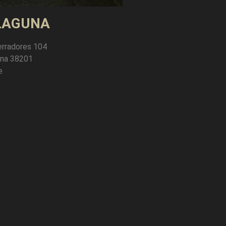
LAGUNA
erradores 104
una 38201
e