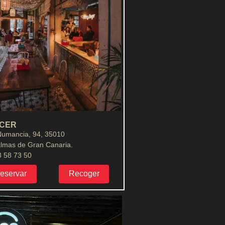
ICER
Numancia, 94, 35010
lmas de Gran Canaria.
8 58 73 50
eservar
Recoger