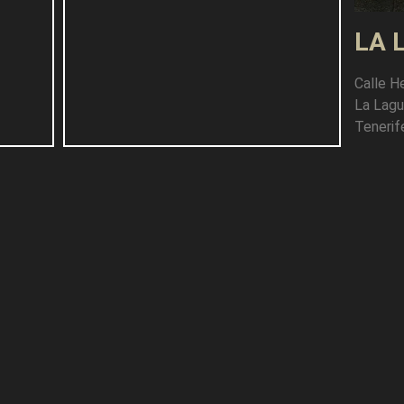
LA 
Calle H
La Lag
Tenerif